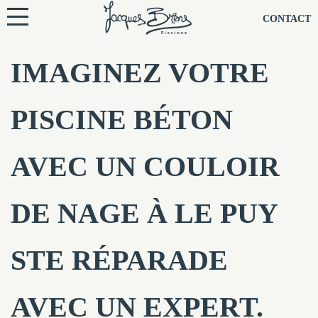
NOS PISCINES
CONTACT
NOTRE TECHNIQUE
IMAGINEZ VOTRE
RÉNOVATION
PISCINE BÉTON
NOTRE SOCIÉTÉ
AVEC UN COULOIR
NOS CONSEILS
DE NAGE À LE PUY
NOS AGENCES
STE RÉPARADE
CONTACTEZ-NOUS
AVEC UN EXPERT.