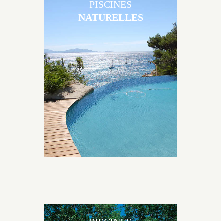
PISCINES
NATURELLES
Les piscines en béton naturelles Jacques Brens sont
originales, elles s’intègrent parfaitement à leur
environnement grâce à un jeu de volume et de
matière sur-mesure conçu par notre bureau d’étude
spécialisé.