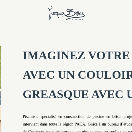
IMAGINEZ VOTRE 
AVEC UN COULOIR
GREASQUE AVEC U
Pisciniste spécialisé en construction de piscine en béton pro
intervient dans toute la région PACA. Grâce à un bureau d’étude
de Greasque, nous réaliserons une piscine avec un couloir de nage