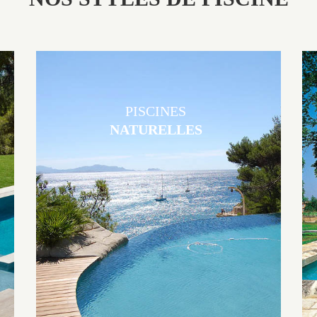
PISCINES
NATURELLES
Les piscines en béton naturelles Jacques Brens sont originales, elles
s’intègrent parfaitement à leur environnement grâce à un jeu de
volume et de matière sur-mesure conçu par notre bureau d’étude
spécialisé.