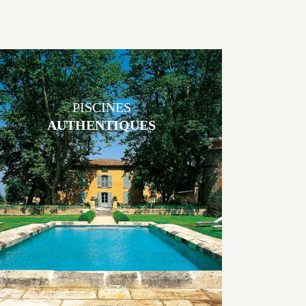
PISCINES
AUTHENTIQUES
Les piscines en béton authentiques Jacques Brens se démarquent par
la noblesse des matériaux
utilisés pour garder un aspect ancien, retrouver une patine naturelle
ou créer un ornement de pierres de taille.