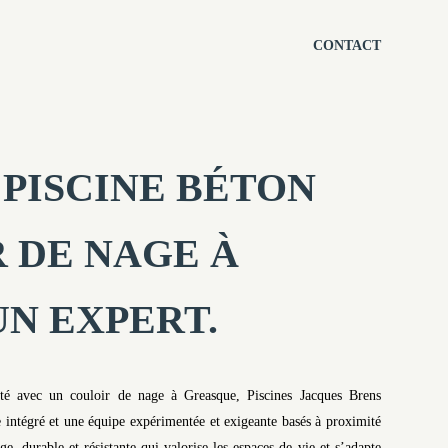
CONTACT
PISCINE BÉTON
 DE NAGE À
N EXPERT.
jeté avec un couloir de nage à Greasque, Piscines Jacques Brens
 intégré et une équipe expérimentée et exigeante basés à proximité
, durable et résistante qui valorise les espaces de vie et s’adapte