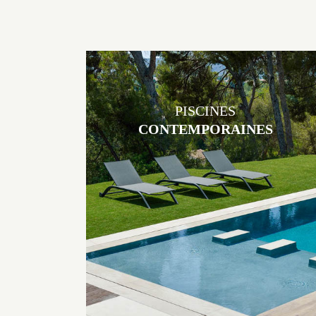
PISCINES
CONTEMPORAINES
Les piscines en béton contemporaines Jacques Brens sont uniques
grâce au large choix de matériaux et de revêtements et les
nombreuses options disponibles, miroir, couloir de nage, plage
immergée, débordement.