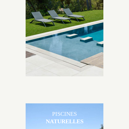
Les piscines en béton contemporaines Jacques
Brens sont uniques grâce au large choix de
matériaux et de revêtements et les nombreuses
options disponibles, miroir, couloir de nage, plage
immergée, débordement.
PISCINES
NATURELLES