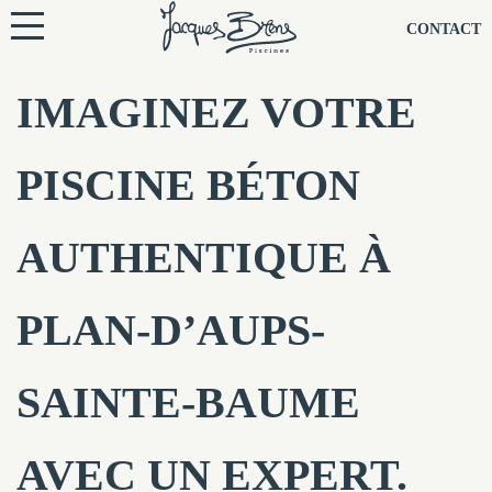
NOS PISCINES
CONTACT
NOTRE TECHNIQUE
IMAGINEZ VOTRE
RÉNOVATION
PISCINE BÉTON
NOTRE SOCIÉTÉ
AUTHENTIQUE À
NOS CONSEILS
PLAN-D’AUPS-
NOS AGENCES
SAINTE-BAUME
CONTACTEZ-NOUS
AVEC UN EXPERT.