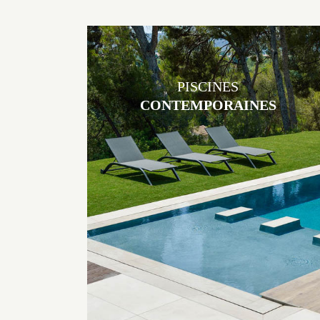
PISCINES
CONTEMPORAINES
Les piscines en béton contemporaines Jacques Brens sont uniques
grâce au large choix de matériaux et de revêtements et les
nombreuses options disponibles, miroir, couloir de nage, plage
immergée, débordement.