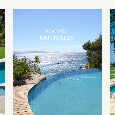
PISCINES
NATURELLES
Les piscines en béton naturelles Jacques Brens sont originales, elles
s’intègrent parfaitement à leur environnement grâce à un jeu de
volume et de matière sur-mesure conçu par notre bureau d’étude
spécialisé.