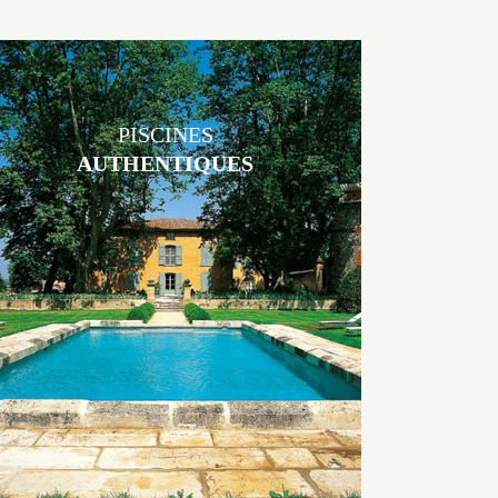
PISCINES
AUTHENTIQUES
Les piscines en béton authentiques Jacques Brens se démarquent par
la noblesse des matériaux
utilisés pour garder un aspect ancien, retrouver une patine naturelle
ou créer un ornement de pierres de taille.