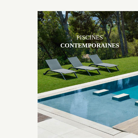
PISCINES
CONTEMPORAINES
Les piscines en béton contemporaines Jacques Brens sont uniques
grâce au large choix de matériaux et de revêtements et les
nombreuses options disponibles, miroir, couloir de nage, plage
immergée, débordement.