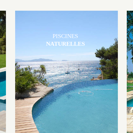
PISCINES
NATURELLES
Les piscines en béton naturelles Jacques Brens sont originales, elles
s’intègrent parfaitement à leur environnement grâce à un jeu de
volume et de matière sur-mesure conçu par notre bureau d’étude
spécialisé.