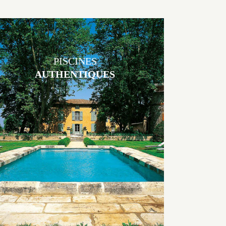
PISCINES
AUTHENTIQUES
Les piscines en béton authentiques Jacques Brens se démarquent par
la noblesse des matériaux
utilisés pour garder un aspect ancien, retrouver une patine naturelle
ou créer un ornement de pierres de taille.