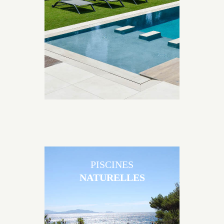
Brens sont uniques grâce au large choix de
matériaux et de revêtements et les nombreuses
options disponibles, miroir, couloir de nage, plage
immergée, débordement.
PISCINES
NATURELLES
Les piscines en béton naturelles Jacques Brens sont