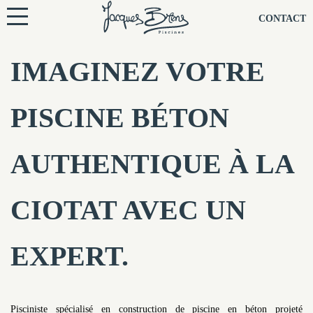
NOS PISCINES
CONTACT
NOTRE TECHNIQUE
IMAGINEZ VOTRE
RÉNOVATION
PISCINE BÉTON
NOTRE SOCIÉTÉ
AUTHENTIQUE À LA
NOS CONSEILS
CIOTAT AVEC UN
NOS AGENCES
EXPERT.
CONTACTEZ-NOUS
Pisciniste spécialisé en construction de piscine en béton projeté