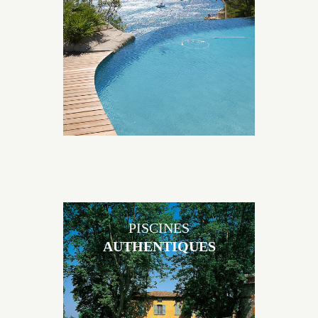
originales, elles s’intègrent parfaitement à leur
environnement grâce à un jeu de volume et de
matière sur-mesure conçu par notre bureau d’étude
spécialisé.
PISCINES
AUTHENTIQUES
Les piscines en béton authentiques Jacques Brens se
démarquent par la noblesse des matériaux