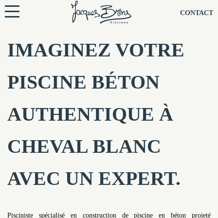
NOS PISCINES
CONTACT
NOTRE TECHNIQUE
IMAGINEZ VOTRE
RÉNOVATION
PISCINE BÉTON
NOTRE SOCIÉTÉ
AUTHENTIQUE À
NOS CONSEILS
CHEVAL BLANC
NOS AGENCES
AVEC UN EXPERT.
CONTACTEZ-NOUS
Pisciniste spécialisé en construction de piscine en béton projeté