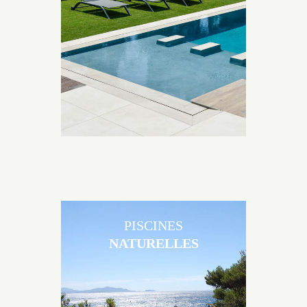
Brens sont uniques grâce au large choix de
matériaux et de revêtements et les nombreuses
options disponibles, miroir, couloir de nage, plage
immergée, débordement.
PISCINES
NATURELLES
Les piscines en béton naturelles Jacques Brens sont