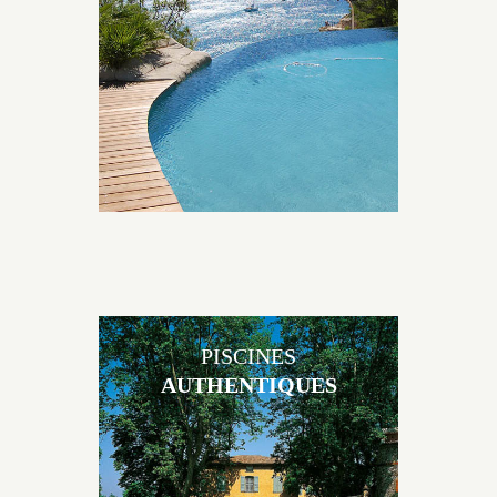
originales, elles s’intègrent parfaitement à leur
environnement grâce à un jeu de volume et de
matière sur-mesure conçu par notre bureau d’étude
spécialisé.
PISCINES
AUTHENTIQUES
Les piscines en béton authentiques Jacques Brens se
démarquent par la noblesse des matériaux