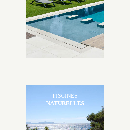
Brens sont uniques grâce au large choix de
matériaux et de revêtements et les nombreuses
options disponibles, miroir, couloir de nage, plage
immergée, débordement.
PISCINES
NATURELLES
Les piscines en béton naturelles Jacques Brens sont