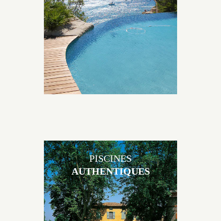
originales, elles s’intègrent parfaitement à leur
environnement grâce à un jeu de volume et de
matière sur-mesure conçu par notre bureau d’étude
spécialisé.
PISCINES
AUTHENTIQUES
Les piscines en béton authentiques Jacques Brens se
démarquent par la noblesse des matériaux