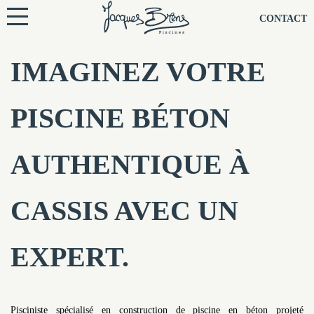
NOS PISCINES
CONTACT
NOTRE TECHNIQUE
IMAGINEZ VOTRE
RÉNOVATION
PISCINE BÉTON
NOTRE SOCIÉTÉ
AUTHENTIQUE À
NOS CONSEILS
CASSIS AVEC UN
NOS AGENCES
EXPERT.
CONTACTEZ-NOUS
Pisciniste spécialisé en construction de piscine en béton projeté