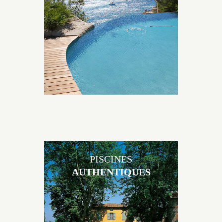
originales, elles s’intègrent parfaitement à leur
environnement grâce à un jeu de volume et de
matière sur-mesure conçu par notre bureau d’étude
spécialisé.
PISCINES
AUTHENTIQUES
Les piscines en béton authentiques Jacques Brens se
démarquent par la noblesse des matériaux