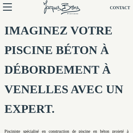
NOS PISCINES
CONTACT
NOTRE TECHNIQUE
IMAGINEZ VOTRE
RÉNOVATION
PISCINE BÉTON À
NOTRE SOCIÉTÉ
DÉBORDEMENT À
NOS CONSEILS
VENELLES AVEC UN
NOS AGENCES
EXPERT.
CONTACTEZ-NOUS
Pisciniste spécialisé en construction de piscine en béton projeté à