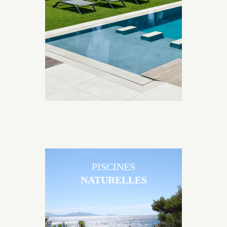
Brens sont uniques grâce au large choix de
matériaux et de revêtements et les nombreuses
options disponibles, miroir, couloir de nage, plage
immergée, débordement.
PISCINES
NATURELLES
Les piscines en béton naturelles Jacques Brens sont