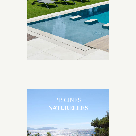
Brens sont uniques grâce au large choix de
matériaux et de revêtements et les nombreuses
options disponibles, miroir, couloir de nage, plage
immergée, débordement.
PISCINES
NATURELLES
Les piscines en béton naturelles Jacques Brens sont