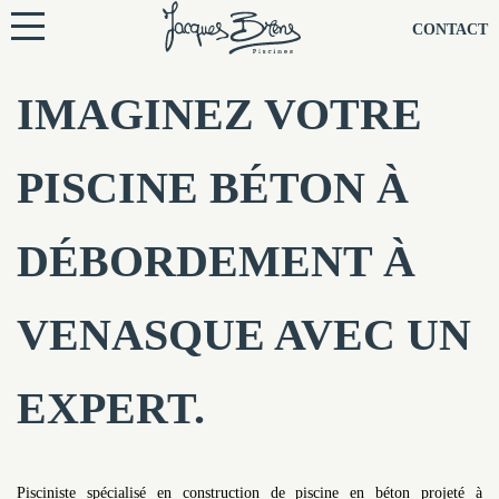
NOS PISCINES
CONTACT
NOTRE TECHNIQUE
IMAGINEZ VOTRE
RÉNOVATION
PISCINE BÉTON À
NOTRE SOCIÉTÉ
DÉBORDEMENT À
NOS CONSEILS
VENASQUE AVEC UN
NOS AGENCES
EXPERT.
CONTACTEZ-NOUS
Pisciniste spécialisé en construction de piscine en béton projeté à