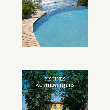
originales, elles s’intègrent parfaitement à leur
environnement grâce à un jeu de volume et de
matière sur-mesure conçu par notre bureau d’étude
spécialisé.
PISCINES
AUTHENTIQUES
Les piscines en béton authentiques Jacques Brens se
démarquent par la noblesse des matériaux