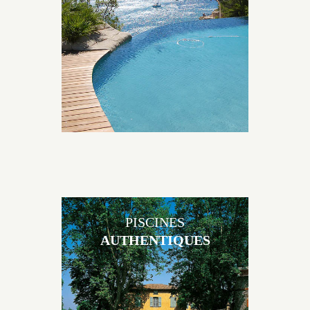
originales, elles s’intègrent parfaitement à leur
environnement grâce à un jeu de volume et de
matière sur-mesure conçu par notre bureau d’étude
spécialisé.
PISCINES
AUTHENTIQUES
Les piscines en béton authentiques Jacques Brens se
démarquent par la noblesse des matériaux