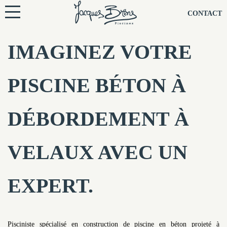
NOS PISCINES
CONTACT
NOTRE TECHNIQUE
IMAGINEZ VOTRE
RÉNOVATION
PISCINE BÉTON À
NOTRE SOCIÉTÉ
DÉBORDEMENT À
NOS CONSEILS
VELAUX AVEC UN
NOS AGENCES
EXPERT.
CONTACTEZ-NOUS
Pisciniste spécialisé en construction de piscine en béton projeté à