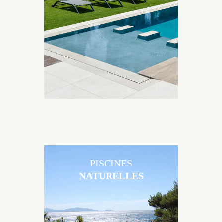
Brens sont uniques grâce au large choix de
matériaux et de revêtements et les nombreuses
options disponibles, miroir, couloir de nage, plage
immergée, débordement.
PISCINES
NATURELLES
Les piscines en béton naturelles Jacques Brens sont