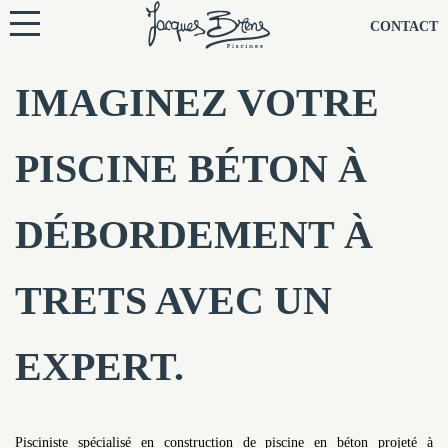
NOS PISCINES
CONTACT
NOTRE TECHNIQUE
IMAGINEZ VOTRE
RÉNOVATION
PISCINE BÉTON À
NOTRE SOCIÉTÉ
DÉBORDEMENT À
NOS CONSEILS
TRETS AVEC UN
NOS AGENCES
EXPERT.
CONTACTEZ-NOUS
Pisciniste spécialisé en construction de piscine en béton projeté à