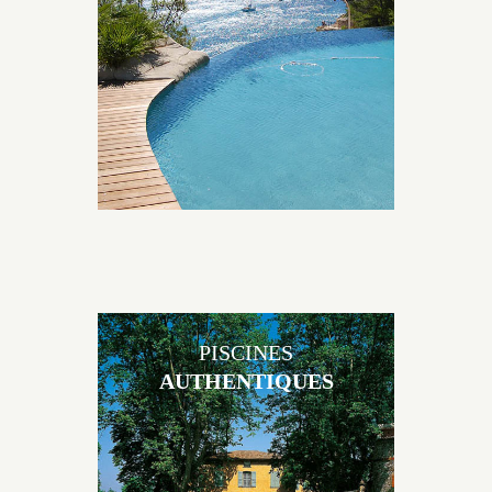
originales, elles s’intègrent parfaitement à leur
environnement grâce à un jeu de volume et de
matière sur-mesure conçu par notre bureau d’étude
spécialisé.
PISCINES
AUTHENTIQUES
Les piscines en béton authentiques Jacques Brens se
démarquent par la noblesse des matériaux