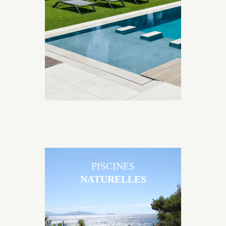
Brens sont uniques grâce au large choix de
matériaux et de revêtements et les nombreuses
options disponibles, miroir, couloir de nage, plage
immergée, débordement.
PISCINES
NATURELLES
Les piscines en béton naturelles Jacques Brens sont