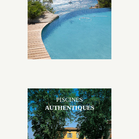
originales, elles s’intègrent parfaitement à leur
environnement grâce à un jeu de volume et de
matière sur-mesure conçu par notre bureau d’étude
spécialisé.
PISCINES
AUTHENTIQUES
Les piscines en béton authentiques Jacques Brens se
démarquent par la noblesse des matériaux