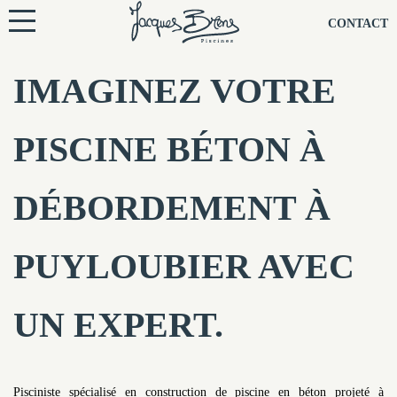
NOS PISCINES
CONTACT
NOTRE TECHNIQUE
IMAGINEZ VOTRE
RÉNOVATION
PISCINE BÉTON À
NOTRE SOCIÉTÉ
DÉBORDEMENT À
NOS CONSEILS
PUYLOUBIER AVEC
NOS AGENCES
UN EXPERT.
CONTACTEZ-NOUS
Pisciniste spécialisé en construction de piscine en béton projeté à