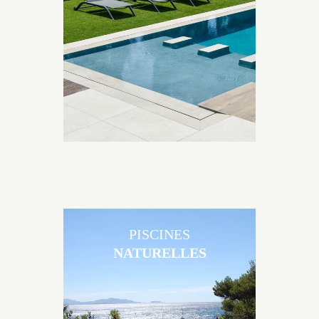
Brens sont uniques grâce au large choix de
matériaux et de revêtements et les nombreuses
options disponibles, miroir, couloir de nage, plage
immergée, débordement.
PISCINES
NATURELLES
Les piscines en béton naturelles Jacques Brens sont