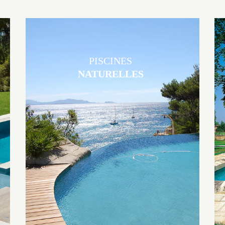
PISCINES
NATURELLES
Les piscines en béton naturelles Jacques Brens sont originales, elles
s’intègrent parfaitement à leur environnement grâce à un jeu de
volume et de matière sur-mesure conçu par notre bureau d’étude
spécialisé.