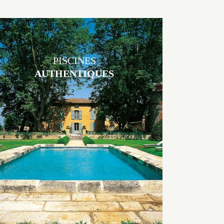
PISCINES
AUTHENTIQUES
Les piscines en béton authentiques Jacques Brens se démarquent par
la noblesse des matériaux
utilisés pour garder un aspect ancien, retrouver une patine naturelle
ou créer un ornement de pierres de taille.