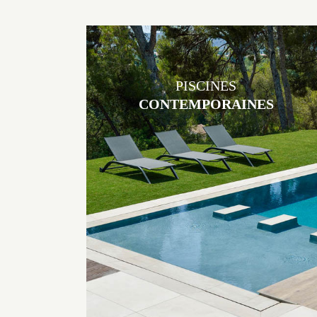
PISCINES
CONTEMPORAINES
Les piscines en béton contemporaines Jacques Brens sont uniques
grâce au large choix de matériaux et de revêtements et les
nombreuses options disponibles, miroir, couloir de nage, plage
immergée, débordement.