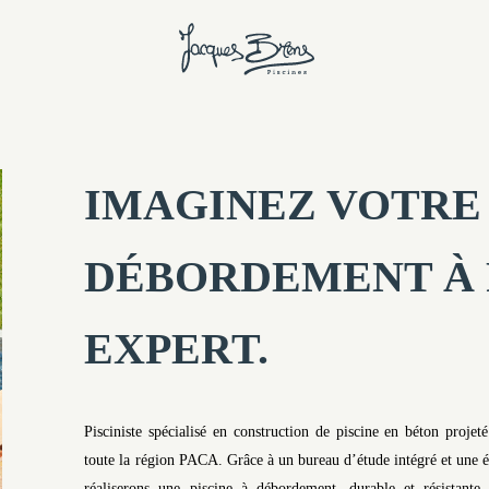
IMAGINEZ VOTRE 
DÉBORDEMENT À 
EXPERT.
Pisciniste spécialisé en construction de piscine en béton proje
toute la région PACA. Grâce à un bureau d’étude intégré et une é
réaliserons une piscine à débordement, durable et résistante