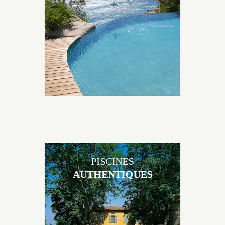
originales, elles s’intègrent parfaitement à leur
environnement grâce à un jeu de volume et de
matière sur-mesure conçu par notre bureau d’étude
spécialisé.
PISCINES
AUTHENTIQUES
Les piscines en béton authentiques Jacques Brens se
démarquent par la noblesse des matériaux