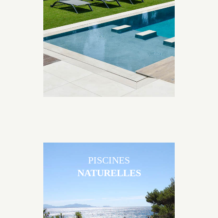
Brens sont uniques grâce au large choix de
matériaux et de revêtements et les nombreuses
options disponibles, miroir, couloir de nage, plage
immergée, débordement.
PISCINES
NATURELLES
Les piscines en béton naturelles Jacques Brens sont