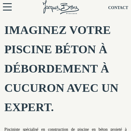
NOS PISCINES
CONTACT
NOTRE TECHNIQUE
IMAGINEZ VOTRE
RÉNOVATION
PISCINE BÉTON À
NOTRE SOCIÉTÉ
DÉBORDEMENT À
NOS CONSEILS
CUCURON AVEC UN
NOS AGENCES
EXPERT.
CONTACTEZ-NOUS
Pisciniste spécialisé en construction de piscine en béton projeté à