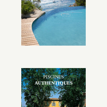
originales, elles s’intègrent parfaitement à leur
environnement grâce à un jeu de volume et de
matière sur-mesure conçu par notre bureau d’étude
spécialisé.
PISCINES
AUTHENTIQUES
Les piscines en béton authentiques Jacques Brens se
démarquent par la noblesse des matériaux