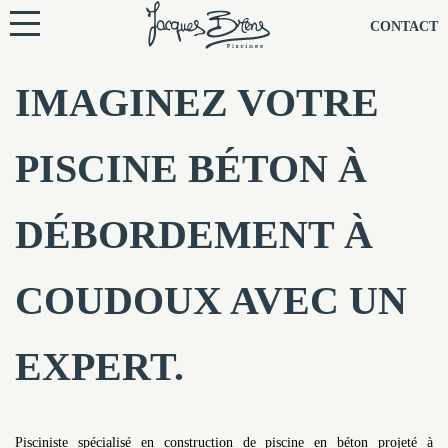
NOS PISCINES
CONTACT
NOTRE TECHNIQUE
IMAGINEZ VOTRE
RÉNOVATION
PISCINE BÉTON À
NOTRE SOCIÉTÉ
DÉBORDEMENT À
NOS CONSEILS
COUDOUX AVEC UN
NOS AGENCES
EXPERT.
CONTACTEZ-NOUS
Pisciniste spécialisé en construction de piscine en béton projeté à