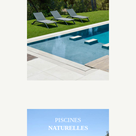
Les piscines en béton contemporaines Jacques
Brens sont uniques grâce au large choix de
matériaux et de revêtements et les nombreuses
options disponibles, miroir, couloir de nage, plage
immergée, débordement.
PISCINES
NATURELLES