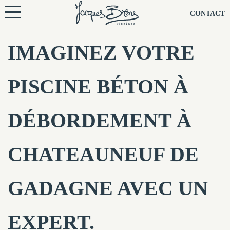
NOS PISCINES
CONTACT
NOTRE TECHNIQUE
IMAGINEZ VOTRE
RÉNOVATION
PISCINE BÉTON À
NOTRE SOCIÉTÉ
DÉBORDEMENT À
NOS CONSEILS
CHATEAUNEUF DE
NOS AGENCES
GADAGNE AVEC UN
CONTACTEZ-NOUS
EXPERT.