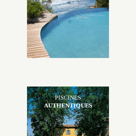
originales, elles s’intègrent parfaitement à leur
environnement grâce à un jeu de volume et de
matière sur-mesure conçu par notre bureau d’étude
spécialisé.
PISCINES
AUTHENTIQUES
Les piscines en béton authentiques Jacques Brens se
démarquent par la noblesse des matériaux