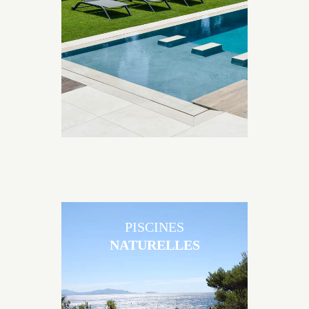
Brens sont uniques grâce au large choix de
matériaux et de revêtements et les nombreuses
options disponibles, miroir, couloir de nage, plage
immergée, débordement.
PISCINES
NATURELLES
Les piscines en béton naturelles Jacques Brens sont