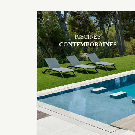
PISCINES
CONTEMPORAINES
Les piscines en béton contemporaines Jacques Brens sont uniques
grâce au large choix de matériaux et de revêtements et les
nombreuses options disponibles, miroir, couloir de nage, plage
immergée, débordement.