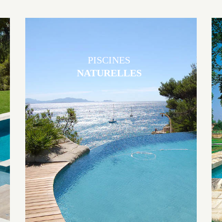
PISCINES
NATURELLES
Les piscines en béton naturelles Jacques Brens sont originales, elles
s’intègrent parfaitement à leur environnement grâce à un jeu de
volume et de matière sur-mesure conçu par notre bureau d’étude
spécialisé.