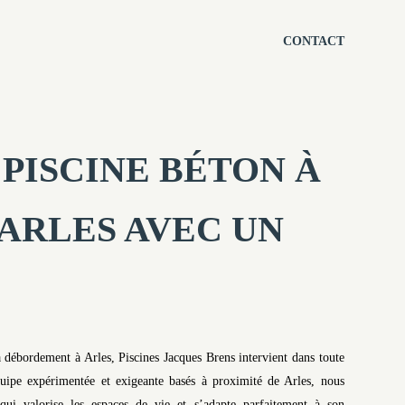
CONTACT
PISCINE BÉTON À
ARLES AVEC UN
 à débordement à Arles, Piscines Jacques Brens intervient dans toute
ipe expérimentée et exigeante basés à proximité de Arles, nous
 qui valorise les espaces de vie et s’adapte parfaitement à son