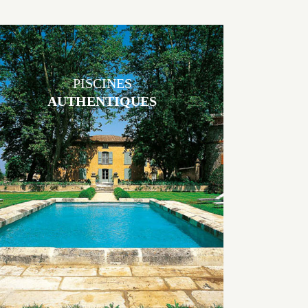
PISCINES
AUTHENTIQUES
Les piscines en béton authentiques Jacques Brens se démarquent par
la noblesse des matériaux
utilisés pour garder un aspect ancien, retrouver une patine naturelle
ou créer un ornement de pierres de taille.