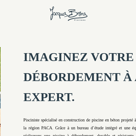
IMAGINEZ VOTRE 
DÉBORDEMENT À 
EXPERT.
Pisciniste spécialisé en construction de piscine en béton projeté
la région PACA. Grâce à un bureau d’étude intégré et une équ
réaliserons une piscine à débordement, durable et résistante